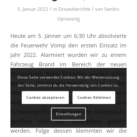
/
/
5. Januar 2022
in
Einsatzberichte
von
Sandro
Opriessnig
Heute am 5. Jänner um 6:30 Uhr absolvierte
die Feuerwehr Vomp den ersten Einsatz im
Jahr 2022. Alarmiert wurden wir zu einem
Fahrzeug Brand im Bereich der neuen
Postzentrale. Beim Eintreffen wurden schon
Diese Seite verwendet Cookies. Mit der Weiternutzung
erste Löschmaßnahmen von den
der Seite, stimmst du die Verwendung von Cookies zu.
Mitarbeitern des Logistikzentrums
Cookies akzeptieren
Cookies Ablehnen
vorgenommen. Mittels Halligan-Tool und
Schnellangriffsrohr konnte die Motorhaube
Einstellungen
geöffnet und der Motorblock gekühlt
werden. Folge dessen klemmten wir die